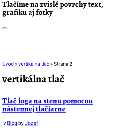
Tlačíme na zvislé povrchy text,
grafiku aj fotky
Úvod
»
vertikálna tlač
»
Strana 2
vertikálna tlač
Tlač loga na stenu pomocou
nástennej tlačiarne
v
Blog
by
Jozef