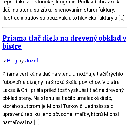
reprodukcia historickej litografie. Podklad obrázku k
tlači na stenu sa získal skenovaním starej faktúry.
Ilustrácia budov sa používala ako hlavička faktúry a […]
Priama tlač diela na drevený obklad v
bistre
v
Blog
by
Jozef
Priama vertikálna tlač na stenu umožňuje tlačiť rýchlo
ľubovoľné dizajny na širokú škálu povrchov. V bistre
Laksa & Grill prišla príležitosť vyskúšať tlač na drevený
obklad steny. Na stenu sa tlačilo umelecké dielo,
ktorého autorom je Michal Turkovič. Jednalo sa o
upravenú repliku jeho pôvodnej maľby, ktorú Michal
namaľoval na […]