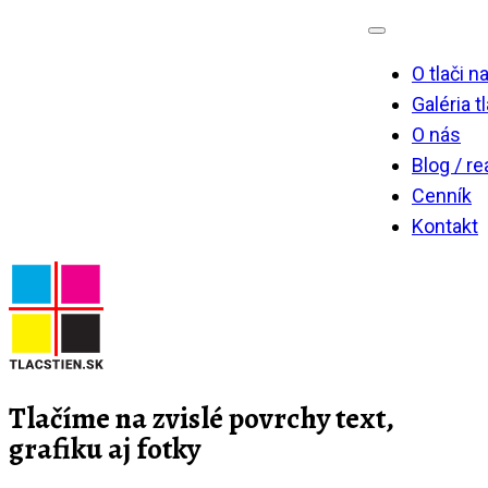
Skip
to
O tlači n
content
Galéria t
O nás
Blog / re
Cenník
Kontakt
Tlačíme na zvislé povrchy text,
grafiku aj fotky