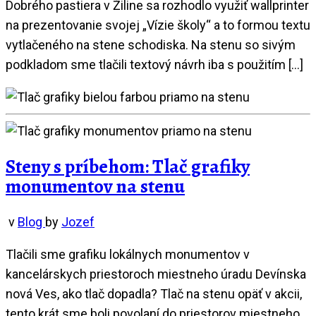
Dobrého pastiera v Žiline sa rozhodlo využiť wallprinter
na prezentovanie svojej „Vízie školy“ a to formou textu
vytlačeného na stene schodiska. Na stenu so sivým
podkladom sme tlačili textový návrh iba s použitím […]
Steny s príbehom: Tlač grafiky
monumentov na stenu
v
Blog
by
Jozef
Tlačili sme grafiku lokálnych monumentov v
kancelárskych priestoroch miestneho úradu Devínska
nová Ves, ako tlač dopadla? Tlač na stenu opäť v akcii,
tento krát sme boli povolaní do priestorov miestneho