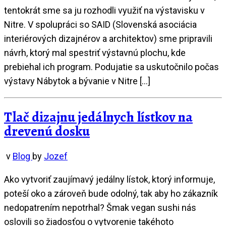
tentokrát sme sa ju rozhodli využiť na výstavisku v
Nitre. V spolupráci so SAID (Slovenská asociácia
interiérových dizajnérov a architektov) sme pripravili
návrh, ktorý mal spestriť výstavnú plochu, kde
prebiehal ich program. Podujatie sa uskutočnilo počas
výstavy Nábytok a bývanie v Nitre […]
Tlač dizajnu jedálnych lístkov na
drevenú dosku
v
Blog
by
Jozef
Ako vytvoriť zaujímavý jedálny lístok, ktorý informuje,
poteší oko a zároveň bude odolný, tak aby ho zákazník
nedopatrením nepotrhal? Šmak vegan sushi nás
oslovili so žiadosťou o vytvorenie takéhoto