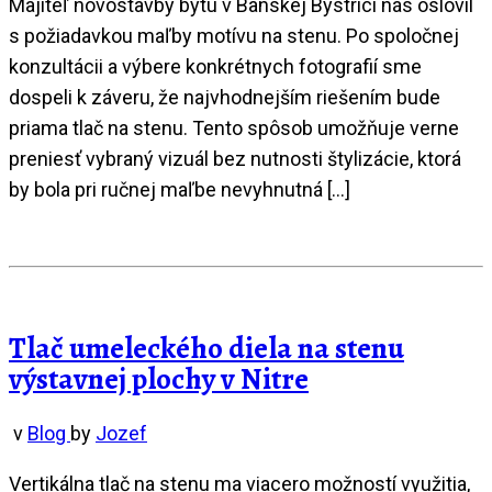
Majiteľ novostavby bytu v Banskej Bystrici nás oslovil
s požiadavkou maľby motívu na stenu. Po spoločnej
konzultácii a výbere konkrétnych fotografií sme
dospeli k záveru, že najvhodnejším riešením bude
priama tlač na stenu. Tento spôsob umožňuje verne
preniesť vybraný vizuál bez nutnosti štylizácie, ktorá
by bola pri ručnej maľbe nevyhnutná […]
Tlač umeleckého diela na stenu
výstavnej plochy v Nitre
v
Blog
by
Jozef
Vertikálna tlač na stenu ma viacero možností využitia,