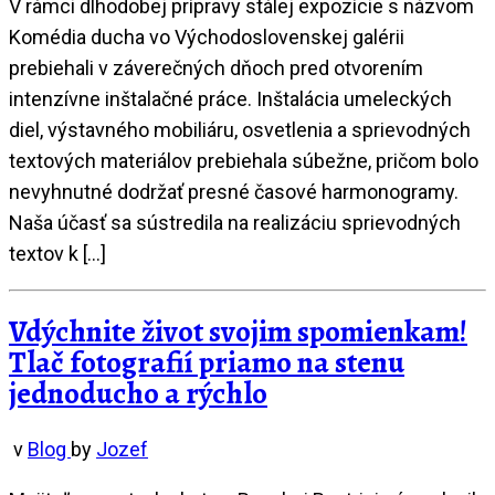
V rámci dlhodobej prípravy stálej expozície s názvom
Komédia ducha vo Východoslovenskej galérii
prebiehali v záverečných dňoch pred otvorením
intenzívne inštalačné práce. Inštalácia umeleckých
diel, výstavného mobiliáru, osvetlenia a sprievodných
textových materiálov prebiehala súbežne, pričom bolo
nevyhnutné dodržať presné časové harmonogramy.
Naša účasť sa sústredila na realizáciu sprievodných
textov k […]
Vdýchnite život svojim spomienkam!
Tlač fotografií priamo na stenu
jednoducho a rýchlo
v
Blog
by
Jozef