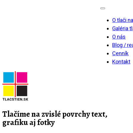
Skip
to
O tlači n
content
Galéria t
O nás
Blog / re
Cenník
Kontakt
Tlačíme na zvislé povrchy text,
grafiku aj fotky