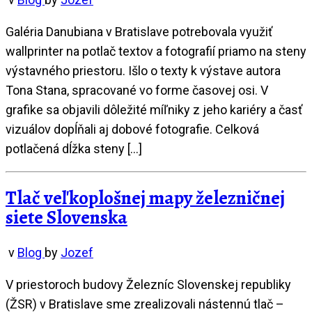
Galéria Danubiana v Bratislave potrebovala využiť
wallprinter na potlač textov a fotografií priamo na steny
výstavného priestoru. Išlo o texty k výstave autora
Tona Stana, spracované vo forme časovej osi. V
grafike sa objavili dôležité míľniky z jeho kariéry a časť
vizuálov dopĺňali aj dobové fotografie. Celková
potlačená dĺžka steny […]
Tlač veľkoplošnej mapy železničnej
siete Slovenska
v
Blog
by
Jozef
V priestoroch budovy Železníc Slovenskej republiky
(ŽSR) v Bratislave sme zrealizovali nástennú tlač –