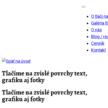
Skip
to
O tlači n
content
Galéria t
O nás
Blog / re
Cenník
Kontakt
Tlačíme na zvislé povrchy text,
grafiku aj fotky
Tlačíme na zvislé povrchy text,
grafiku aj fotky