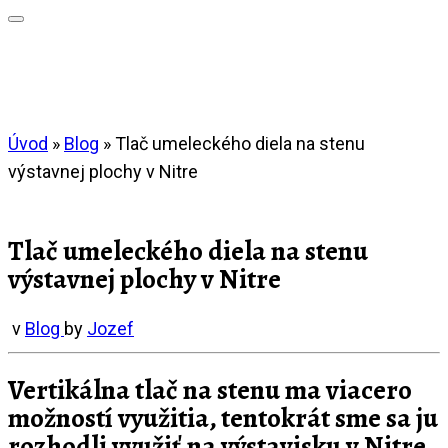
Úvod
»
Blog
»
Tlač umeleckého diela na stenu
výstavnej plochy v Nitre
Tlač umeleckého diela na stenu
výstavnej plochy v Nitre
v
Blog
by
Jozef
Vertikálna tlač na stenu ma viacero
možností využitia, tentokrát sme sa ju
rozhodli využiť na výstavisku v Nitre.