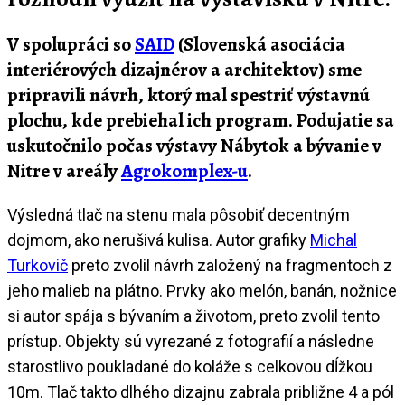
V spolupráci so
SAID
(Slovenská asociácia
interiérových dizajnérov a architektov) sme
pripravili návrh, ktorý mal spestriť výstavnú
plochu, kde prebiehal ich program. Podujatie sa
uskutočnilo počas výstavy Nábytok a bývanie v
Nitre v areály
Agrokomplex-u
.
Výsledná tlač na stenu mala pôsobiť decentným
dojmom, ako nerušivá kulisa. Autor grafiky
Michal
Turkovič
preto zvolil návrh založený na fragmentoch z
jeho malieb na plátno. Prvky ako melón, banán, nožnice
si autor spája s bývaním a životom, preto zvolil tento
prístup. Objekty sú vyrezané z fotografií a následne
starostlivo poukladané do koláže s celkovou dĺžkou
10m. Tlač takto dlhého dizajnu zabrala približne 4 a pól